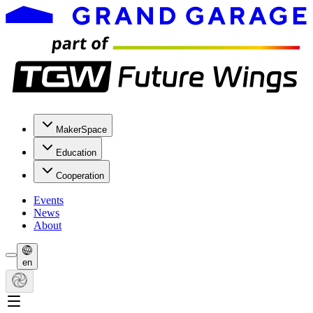
MakerSpace
Education
Cooperation
Events
News
About
en