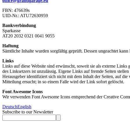
office@grandgarage.eu
FBN: 476639s
UID-Nr.: ATU72630959
Bankverbindung
Sparkasse
AT20 2032 0321 0041 9055
Haftung
Sämtliche Inhalte wurden sorgfältig geprüft. Dessen ungeachtet kann
Links
Links auf diese Website sind erwünscht, soweit sie als externe Link
des Linksetzers ist unzulässig. Eigene Links auf fremde Seiten stelle
Herausgeber identifiziert sich nicht mit dem Inhalt der Seiten, auf d
Mitteilung ersucht; in so einem Falle wird der Link sofort gelöscht.
Font Awesome Icons
Wir verwenden Font Awesome Icons entsprechend der Creative Common
Deutsch
English
Subscribe to our Newsletter