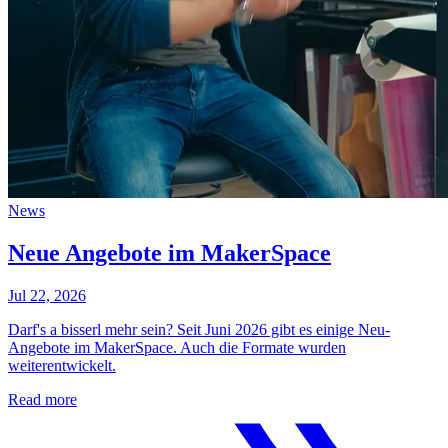
News
Neue Angebote im MakerSpace
Jul 22, 2026
Darf's a bisserl mehr sein? Seit Juni 2026 gibt es einige Neu-
Angebote im MakerSpace. Auch die Formate wurden
weiterentwickelt.
Read more