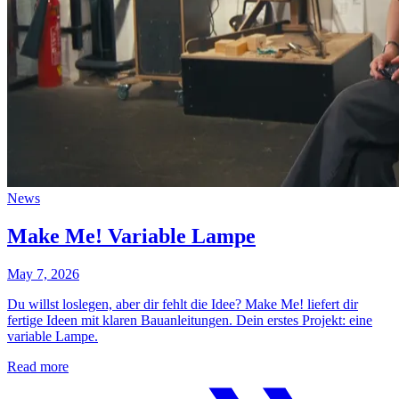
News
Make Me! Variable Lampe
May 7, 2026
Du willst loslegen, aber dir fehlt die Idee? Make Me! liefert dir
fertige Ideen mit klaren Bauanleitungen. Dein erstes Projekt: eine
variable Lampe.
Read more