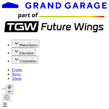
MakerSpace
Education
Cooperation
Events
News
About
en